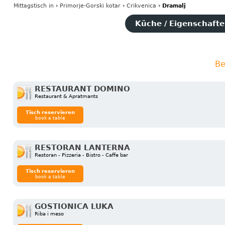
Mittagstisch
in
›
Primorje-Gorski kotar
›
Crikvenica
›
Dramalj
Küche / Eigenschaften
Be
RESTAURANT DOMINO
Restaurant & Apratmants
Tisch reservieren
book a table
RESTORAN LANTERNA
Restoran - Pizzeria - Bistro - Caffe bar
Tisch reservieren
book a table
GOSTIONICA LUKA
Riba i meso