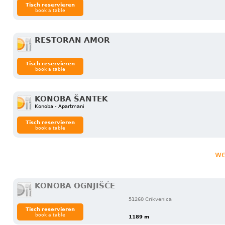
Tisch reservieren
book a table
RESTORAN AMOR
Tisch reservieren
book a table
KONOBA ŠANTEK
Konoba - Apartmani
Tisch reservieren
book a table
we
KONOBA OGNJIŠĆE
51260 Crikvenica
Tisch reservieren
book a table
1189 m