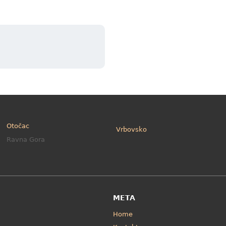
Otočac
Vrbovsko
Ravna Gora
META
Home