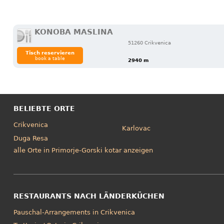
KONOBA MASLINA
51260 Crikvenica
Tisch reservieren
book a table
2940 m
BELIEBTE ORTE
Crikvenica
Karlovac
Duga Resa
alle Orte in Primorje-Gorski kotar anzeigen
RESTAURANTS NACH LÄNDERKÜCHEN
Pauschal-Arrangements in Crikvenica