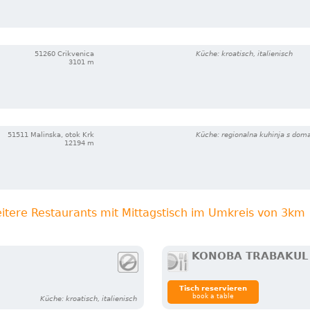
51260 Crikvenica
Küche: kroatisch, italienisch
3101 m
51511 Malinska, otok Krk
Küche: regionalna kuhinja s do
12194 m
itere Restaurants mit Mittagstisch im Umkreis von 3km
KONOBA TRABAKUL
Tisch reservieren
book a table
Küche: kroatisch, italienisch