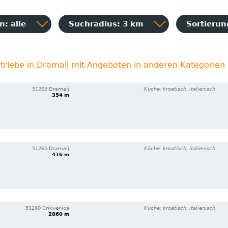
: alle
Suchradius: 3 km
Sortieru
triebe in Dramalj mit Angeboten in anderen Kategorien
51265 Dramalj
Küche: kroatisch, italienisch
354 m
51265 Dramalj
Küche: kroatisch, italienisch
416 m
51260 Crikvenica
Küche: kroatisch, italienisch
2860 m