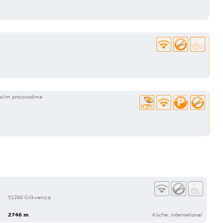
maćim proizvodima
51260 Crikvenica
2746 m
Küche: international