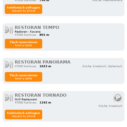
47000 Karlovac
730 m
Küche: mediteranska
telefonisch anfragen
request by phone
RESTORAN TEMPO
Restoran - Kavana
47000 Karlovac
801 m
Tisch reservieren
book a table
RESTORAN PANORAMA
47000 Karlovac
1023 m
Küche: kroatisch, italienisch
Tisch reservieren
book a table
RESTORAN TORNADO
Grill Restaurant
47000 Karlovac
1192 m
Küche: kroatisch
telefonisch anfragen
request by phone