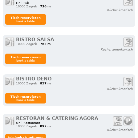
Grill Pub
10000 Zagreb
736 m
Küche: kroatisch
Tisch reservieren
book a table
BISTRO ŠALŠA
10000 Zagreb
762 m
Küche: amerikanisch
Tisch reservieren
book a table
BISTRO DENO
10000 Zagreb
857 m
Küche: kroatisch
Tisch reservieren
book a table
RESTORAN & CATERING AGORA
Grill Restaurant
10000 Zagreb
892 m
Küche: kroatisch
telefonisch anfragen