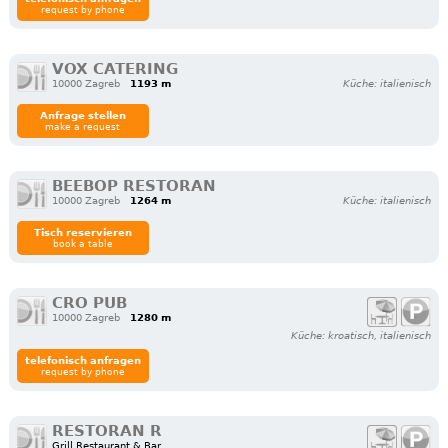
request by phone
VOX CATERING
10000 Zagreb
1193 m
Küche: italienisch
Anfrage stellen
make a request
BEEBOP RESTORAN
10000 Zagreb
1264 m
Küche: italienisch
Tisch reservieren
book a table
CRO PUB
10000 Zagreb
1280 m
Küche: kroatisch, italienisch
telefonisch anfragen
request by phone
RESTORAN R
Grill Restaurant & Bar