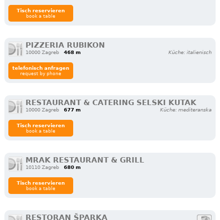
Tisch reservieren
book a table
PIZZERIA RUBIKON
10000 Zagreb
468 m
Küche: italienisch
telefonisch anfragen
request by phone
RESTAURANT & CATERING SELSKI KUTAK
10000 Zagreb
677 m
Küche: mediteranska
Tisch reservieren
book a table
MRAK RESTAURANT & GRILL
10110 Zagreb
680 m
Tisch reservieren
book a table
RESTORAN ŠPARKA