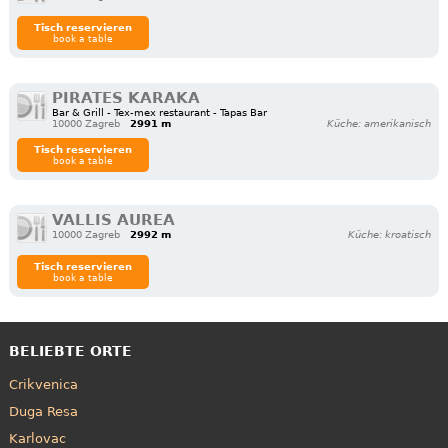
Tisch reservieren
book a table
PIRATES KARAKA
Bar & Grill - Tex-mex restaurant - Tapas Bar
10000 Zagreb
2991 m
Küche: amerikanisch
Tisch reservieren
book a table
VALLIS AUREA
10000 Zagreb
2992 m
Küche: kroatisch
Tisch reservieren
book a table
BELIEBTE ORTE
Crikvenica
Duga Resa
Karlovac