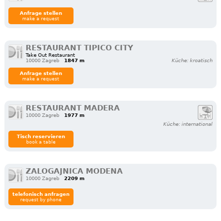
Anfrage stellen
make a request
RESTAURANT TIPICO CITY
Take Out Restaurant
10000 Zagreb
1847 m
Küche: kroatisch
Anfrage stellen
make a request
RESTAURANT MADERA
10000 Zagreb
1977 m
Küche: international
Tisch reservieren
book a table
ZALOGAJNICA MODENA
10000 Zagreb
2209 m
telefonisch anfragen
request by phone