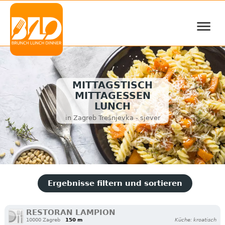
≡
MITTAGSTISCH
MITTAGESSEN
LUNCH
in Zagreb Trešnjevka - sjever
Ergebnisse filtern und sortieren
RESTORAN LAMPION
10000 Zagreb
150 m
Küche: kroatisch