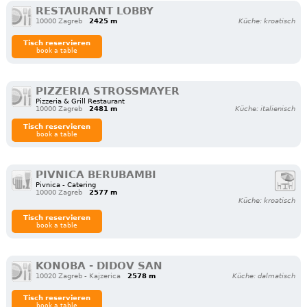
RESTAURANT LOBBY
10000 Zagreb
2425 m
Küche: kroatisch
Tisch reservieren
book a table
PIZZERIA STROSSMAYER
Pizzeria & Grill Restaurant
10000 Zagreb
2481 m
Küche: italienisch
Tisch reservieren
book a table
PIVNICA BERUBAMBI
Pivnica - Catering
10000 Zagreb
2577 m
Küche: kroatisch
Tisch reservieren
book a table
KONOBA - DIDOV SAN
10020 Zagreb - Kajzerica
2578 m
Küche: dalmatisch
Tisch reservieren
book a table