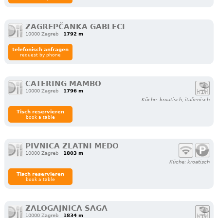
ZAGREPČANKA GABLECI
10000 Zagreb
1792 m
telefonisch anfragen
request by phone
CATERING MAMBO
10000 Zagreb
1796 m
Küche: kroatisch, italienisch
Tisch reservieren
book a table
PIVNICA ZLATNI MEDO
10000 Zagreb
1803 m
Küche: kroatisch
Tisch reservieren
book a table
ZALOGAJNICA SAGA
10000 Zagreb
1834 m