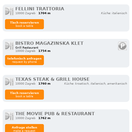
FELLINI TRATTORIA
10000 Zagreb
1704 m
Küche: italienisch
Tisch reservieren
book a table
BISTRO MAGAZINSKA KLET
Grill Restaurant
10000 Zagreb
1754 m
telefonisch anfragen
request by phone
TEXAS STEAK & GRILL HOUSE
10000 Zagreb
1760 m
Küche: kroatisch, italienisch, amerikanisch
Tisch reservieren
book a table
THE MOVIE PUB & RESTAURANT
10000 Zagreb
1762 m
Anfrage stellen
make a request