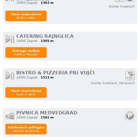
10000 Zagreb
1363 m
Küche: kroatisch
Tisch reservieren
book a table
CATERING RAJNGLICA
10000 Zagreb
1505 m
Anfrage stellen
make a request
BISTRO & PIZZERIA PRI VUJČI
10000 Zagreb
1513 m
Küche: kroatisch, italienisch
Tisch reservieren
book a table
PIVNICA MEDVEDGRAD
10000 Zagreb
1561 m
telefonisch anfragen
request by phone